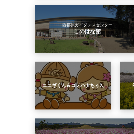
西都原ガイダンスセンター
このはな館
ニニギくん
＆
コノハナちゃん