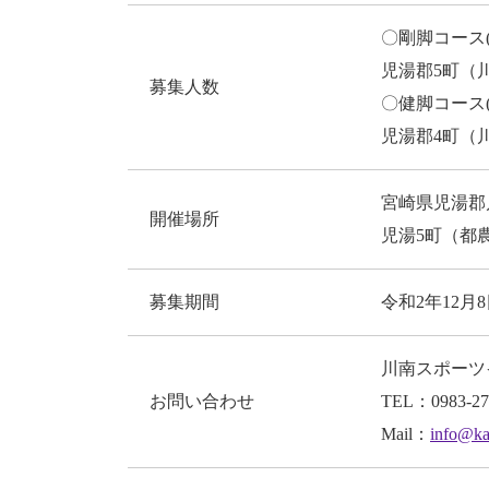
〇剛脚コース(11
児湯郡5町（
募集人数
〇健脚コース(6
児湯郡4町（
宮崎県児湯郡
開催場所
児湯5町（都
募集期間
令和2年12月8
川南スポーツ
お問い合わせ
TEL：0983-27
Mail：
info@k