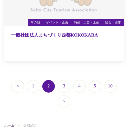
その他
イベント・企画
特産・工芸・土産
組合・団体
一般社団法人まちづくり西都KOKOKARA
...
<
1
2
3
4
5
10
>
ホーム
会員紹介