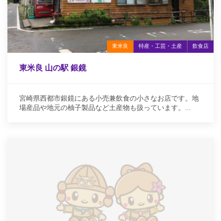
東米良
特産・工芸・土産
飲食店
東米良 山の駅 銀鏡
宮崎県西都市銀鏡にある小売兼飲食の小さなお店です。地
場産品や地元の柚子製品など土産物も扱っています。...