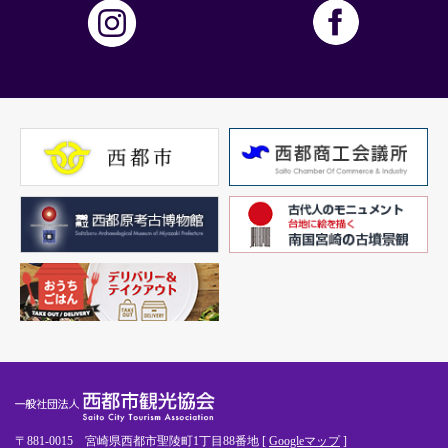
〒881-0015 宮崎県西都市聖陵町1丁目88番地 [
Googleマップ
]