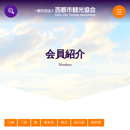
一般
会員紹介
Members
三納
三財
妻
東米良
穂北
茶臼原
都於郡