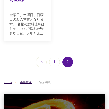
金曜日、土曜日、日曜
日のみの営業となりま
す。 名物の鯉料理をは
じめ、地元で採れた野
菜や山菜、大地と太...
<
1
2
ホーム
会員紹介
宿泊施設