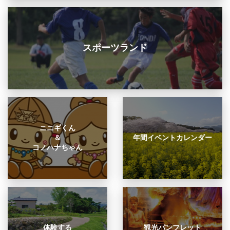
スポーツランド
ニニギくん
＆
年間イベントカレンダー
コノハナちゃん
体験する
観光パンフレット