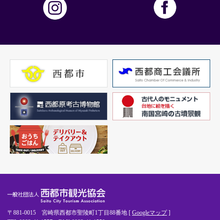
〒881-0015 宮崎県西都市聖陵町1丁目88番地 [
Googleマップ
]