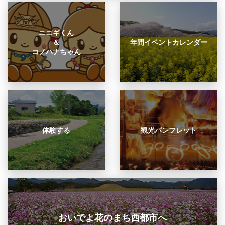
ニニギくん
＆
年間イベントカレンダー
コノハナちゃん
体験する
観光パンフレット
おいでよ花のまち西都市へ